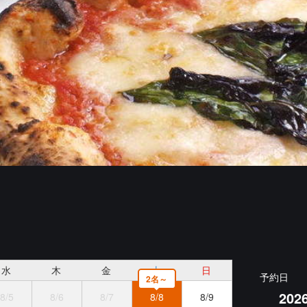
水
木
金
土
日
予約日
2名～
20
8/5
8/6
8/7
8/8
8/9