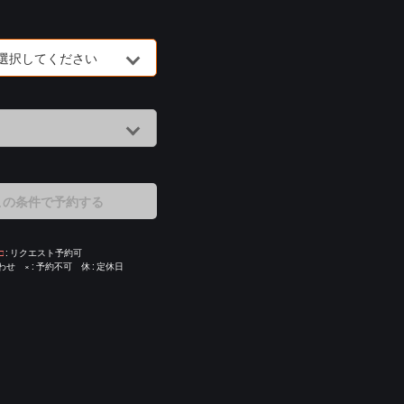
選択してください
この条件で予約する
□
リクエスト予約可
わせ
×
予約不可
休
定休日